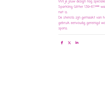
Wil je jouw design nog specia
Sparkling Glitter 139-67.*** w
nat is.
De stencils zijn gemaakt van 
gebruik eenvoudig gereinigd w
spons.
D
D
S
e
e
h
l
e
a
e
l
r
n
e