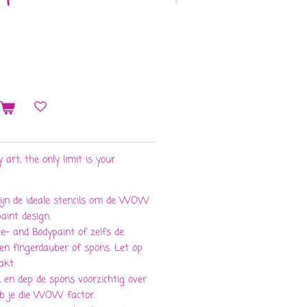
n
art, the only limit is your
zijn de ideale stencils om de WOW
aint design.
e- and Bodypaint of zelfs de
n fingerdauber of spons. Let op
akt.
en dep de spons voorzichtig over
heb je die WOW factor.