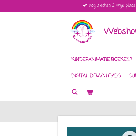
nog slechts 2 vrije plaat
Ga
direct
naar
de
Webshop
hoofdinhoud
KINDERANIMATIE BOEKEN?
DIGITAL DOWNLOADS
SU