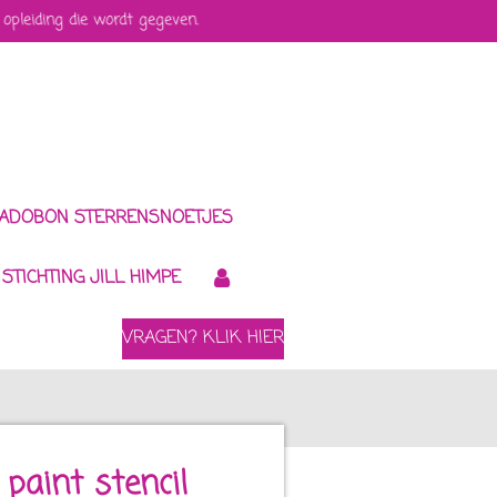
 opleiding die wordt gegeven.
ADOBON STERRENSNOETJES
STICHTING JILL HIMPE
VRAGEN? KLIK HIER
paint stencil