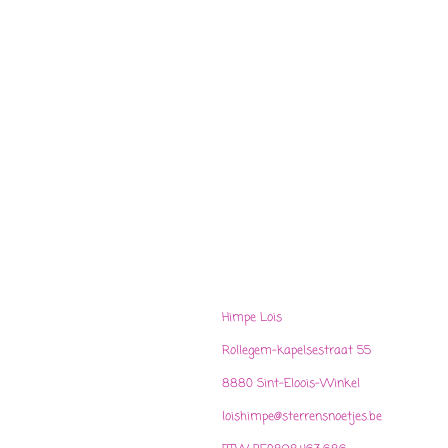
Himpe Lois
Rollegem-kapelsestraat 55
8880 Sint-Eloois-Winkel
loishimpe@sterrensnoetjes.be