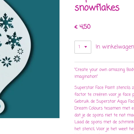
snowflakes
€ 4,50
In winkelwage
“Create your own amazing Body 
imagination”
Superstar Face Paint stencils 
factor te creëren voor je face p
Gebruik de Superstar Aqua Fac
Dream Colours tesamen met ee
dat je de spons niet te nat ma
Laad de spons met de schmink 
het stencil, Voor je het weet 