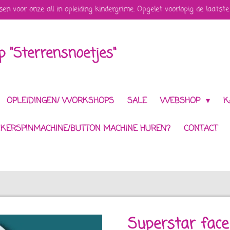
sen voor onze all in opleiding kindergrime. Opgelet voorlopig de laatste
 "Sterrensnoetjes"
OPLEIDINGEN/ WORKSHOPS
SALE
WEBSHOP
K
IKERSPINMACHINE/BUTTON MACHINE HUREN?
CONTACT
Superstar face 