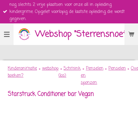
nog slechts 2 vrije plaatsen voor onze all in opleiding
Ga
kindergrime. Opgelet voorlopig de laatste opleiding die wordt
direct
gegeven.
naar
de
Webshop "Sterrensnoetjes
hoofdinhoud
Kinderanimatie
»
webshop
»
Schmink
»
Penselen
»
Penselen
»
Ove
boeken?
(los)
en
sponzen
Starstruck Conditioner bar Vegan