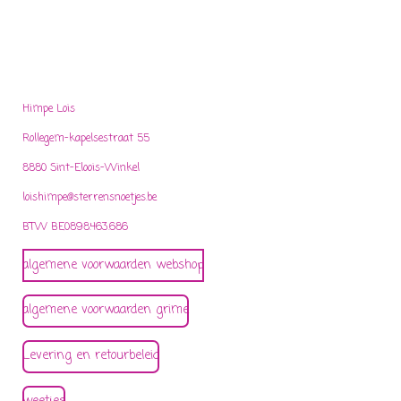
Himpe Lois
Rollegem-kapelsestraat 55
8880 Sint-Eloois-Winkel
loishimpe@sterrensnoetjes.be
BTW BE0898.463.686
algemene voorwaarden webshop
algemene voorwaarden grime
Levering en retourbeleid