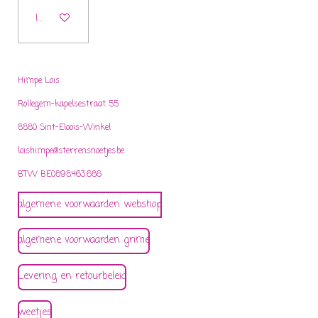
In winkelwagen
Himpe Lois
Rollegem-kapelsestraat 55
8880 Sint-Eloois-Winkel
loishimpe@sterrensnoetjes.be
BTW BE0898.463.686
algemene voorwaarden webshop
algemene voorwaarden grime
Levering en retourbeleid
weetjes