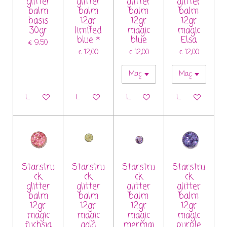
glitter
glitter
glitter
glitter
balm
balm
balm
balm
basis
12gr
12gr
12gr
30gr
limited
magic
magic
blue *
blue
Elsa
€ 9,50
€ 12,00
€ 12,00
€ 12,00
In winkelwagen
In winkelwagen
In winkelwagen
In winkelwagen
Starstru
Starstru
Starstru
Starstru
ck
ck
ck
ck
glitter
glitter
glitter
glitter
balm
balm
balm
balm
12gr
12gr
12gr
12gr
magic
magic
magic
magic
fuchsia
gold
mermai
purple