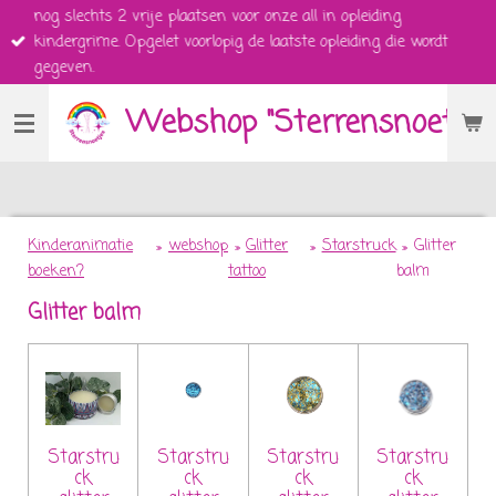
nog slechts 2 vrije plaatsen voor onze all in opleiding
Ga
kindergrime. Opgelet voorlopig de laatste opleiding die wordt
direct
gegeven.
naar
de
Webshop "Sterrensnoetjes
hoofdinhoud
Kinderanimatie
»
webshop
»
Glitter
»
Starstruck
»
Glitter
boeken?
tattoo
balm
Glitter balm
Starstru
Starstru
Starstru
Starstru
ck
ck
ck
ck