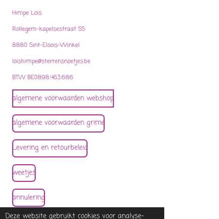
Himpe Lois
Rollegem-kapelsestraat 55
8880 Sint-Eloois-Winkel
loishimpe@sterrensnoetjes.be
BTW BE0898.463.686
algemene voorwaarden webshop
algemene voorwaarden grime
Levering en retourbeleid
weetjes
annulering
© 2021 - 2026 sterrensnoetjes
Deze website gebruikt cookies voor analyse-