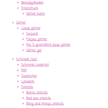
Benodigdheden
Starstruck
Glitter balm
Glitter
Losse glitter
Sixpack
Flesjes glitter
Per 5 gram/8ml losse glitter
Glitter gel
Schmink (los)
Schmink (palette)
PXP
Superstar
Lijnwerk
Stencils
Bams stencils
Bad ass stencils
Bling and things stencils