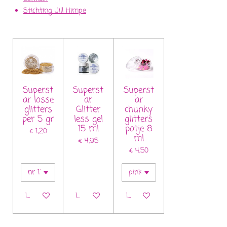
Stichting Jill Himpe
Superst
Superst
Superst
ar losse
ar
ar
glitters
Glitter
chunky
per 5 gr
less gel
glitters
15 ml
potje 8
€ 1,20
ml
€ 4,95
€ 4,50
In winkelwagen
In winkelwagen
In winkelwagen