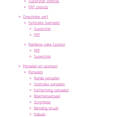
Superstar stencils
PXP stencils
Onestroke verf
Splitcake (penseel)
Superstar
PXP
Rainbow cake (spons)
PXP
Superstar
Penselen en sponzen
Penselen
Ronde penselen
Splitcake penselen
Kattentong penselen
Bloemenpenseel
Scriptliner
Blending brush
Kabuki