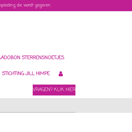
 opleiding die wordt gegeven.
KADOBON STERRENSNOETJES
STICHTING JILL HIMPE
VRAGEN? KLIK HIER