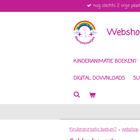
nog slechts 2 vrije plaa
Ga
direct
naar
de
Webshop
hoofdinhoud
KINDERANIMATIE BOEKEN?
DIGITAL DOWNLOADS
SU
Kinderanimatie boeken?
»
webshop