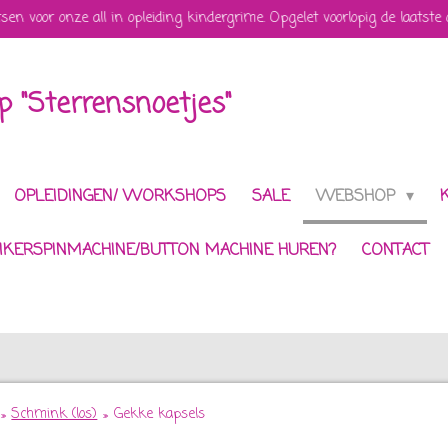
tsen voor onze all in opleiding kindergrime. Opgelet voorlopig de laatste
 "Sterrensnoetjes"
OPLEIDINGEN/ WORKSHOPS
SALE
WEBSHOP
IKERSPINMACHINE/BUTTON MACHINE HUREN?
CONTACT
»
Schmink (los)
»
Gekke kapsels