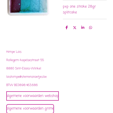
pxp one stroke 28gr
splitcake
D
D
S
D
e
e
h
e
l
e
a
l
e
l
r
e
n
e
n
Himpe Lois
Rollegem-kapelsestraat 55
8880 Sint-Eloois-Winkel
loishimpe@sterrensnoetjes.be
BTW BE0898.463.686
algemene voorwaarden webshop
algemene voorwaarden grime