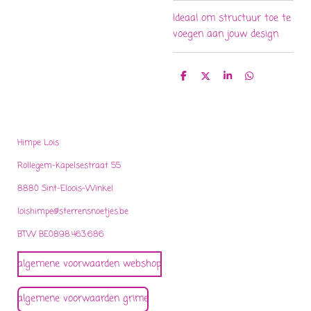
Ideaal om structuur toe te
voegen aan jouw design
D
D
S
D
e
e
h
e
l
e
a
l
e
l
r
e
n
e
n
Himpe Lois
Rollegem-kapelsestraat 55
8880 Sint-Eloois-Winkel
loishimpe@sterrensnoetjes.be
BTW BE0898.463.686
algemene voorwaarden webshop
algemene voorwaarden grime