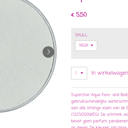
€ 5,50
SKULL
In winkelwage
Superstar Aqua Face- and Body
gebruiksvriendelijke waterschm
aan alle strenge eisen van de
(1223/2009/EG). De schmink wo
bevat geen parfum, parabenen e
op dieren. De kleuren zijn mooi