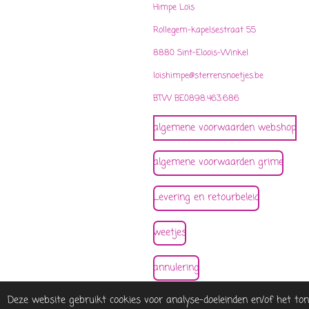
Himpe Lois
Rollegem-kapelsestraat 55
8880 Sint-Eloois-Winkel
loishimpe@sterrensnoetjes.be
BTW BE0898.463.686
algemene voorwaarden webshop
algemene voorwaarden grime
Levering en retourbeleid
weetjes
annulering
© 2021 - 2026 sterrensnoetjes
Deze website gebruikt cookies voor analyse-doeleinden en/of het to