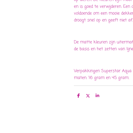
en is goed te verwijderen. Een
voldoende om een mooie dekken
droogt snel op en geeft niet af.
De matte kleuren zijn uiterma
de basis en het zetten van lijne
Verpakkingen Superstar Aqua F
maten: 16 gram en 45 gram.
D
D
S
e
e
h
l
e
a
e
l
r
n
e