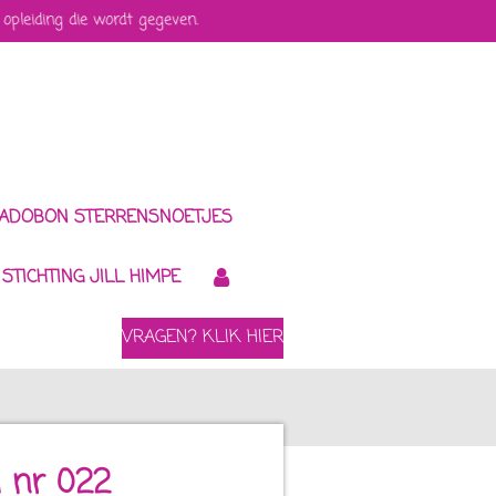
 opleiding die wordt gegeven.
ADOBON STERRENSNOETJES
STICHTING JILL HIMPE
VRAGEN? KLIK HIER
l nr 022