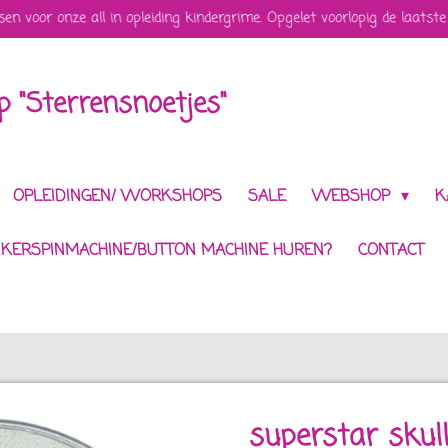
sen voor onze all in opleiding kindergrime. Opgelet voorlopig de laatste
 "Sterrensnoetjes"
OPLEIDINGEN/ WORKSHOPS
SALE
WEBSHOP
K
IKERSPINMACHINE/BUTTON MACHINE HUREN?
CONTACT
superstar skul