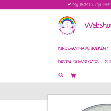
nog slechts 2 vrije plaat
Ga
direct
naar
de
Webshop
hoofdinhoud
KINDERANIMATIE BOEKEN?
DIGITAL DOWNLOADS
SU