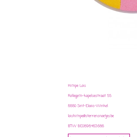
Himpe Lois
Rollegem-kapelsestraat 55
8880 Sint-Eloois-Winkel
loishimpe@sterrensnoetjes.be
BTW BE0898.463.686