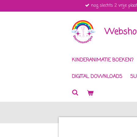
nog slechts 2 vrije plaa
Ga
direct
naar
de
Webshop
hoofdinhoud
KINDERANIMATIE BOEKEN?
DIGITAL DOWNLOADS
SU