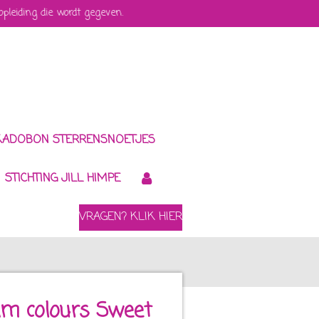
 opleiding die wordt gegeven.
KADOBON STERRENSNOETJES
STICHTING JILL HIMPE
VRAGEN? KLIK HIER
am colours Sweet