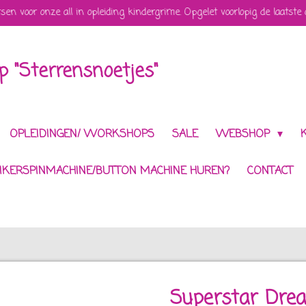
tsen voor onze all in opleiding kindergrime. Opgelet voorlopig de laatste
 "Sterrensnoetjes"
OPLEIDINGEN/ WORKSHOPS
SALE
WEBSHOP
IKERSPINMACHINE/BUTTON MACHINE HUREN?
CONTACT
Superstar Dre