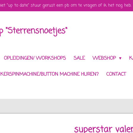
et "up to date" stuur gerust een pb om te vragen of ik het nog heb. 
 "Sterrensnoetjes"
OPLEIDINGEN/ WORKSHOPS
SALE
WEBSHOP
K
IKERSPINMACHINE/BUTTON MACHINE HUREN?
CONTACT
superstar val