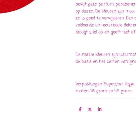
bevat geen parfum, parabenen e
op dieren. De kleuren zijn mooi
en is goed te verwijderen. Een
voldoende om een mooie dekken
droogt snel op en geeft niet af.
De matte kleuren zijn uiterma
de basis en het zetten van lijne
Verpakkingen Superstar Aqua F
maten: 16 gram en 45 gram.
D
D
S
e
e
h
l
e
a
e
l
r
n
e