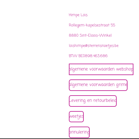
Himpe Lois
Rollegem-kapelsestraat 55
8880 Sint-Eloois-Winkel
loishimpe@sterrensnoetjes.be
BTW BE0898.463.686
algemene voorwaarden webshop
algemene voorwaarden grime
Levering en retourbeleid
weetjes
annulering