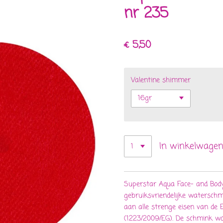
nr 235
€ 5,50
Valentine shimmer
In winkelwage
Superstar Aqua Face- and Body
gebruiksvriendelijke waterschm
aan alle strenge eisen van de
(1223/2009/EG). De schmink wo