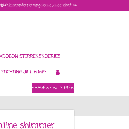
😉#kleineondernemingdieallesalleendoet 🙏
ADOBON STERRENSNOETJES
STICHTING JILL HIMPE
VRAGEN? KLIK HIER
entine shimmer