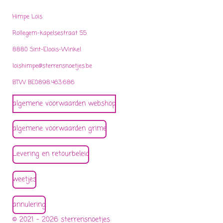
Himpe Lois
Rollegem-kapelsestraat 55
8880 Sint-Eloois-Winkel
loishimpe@sterrensnoetjes.be
BTW BE0898.463.686
algemene voorwaarden webshop
algemene voorwaarden grime
Levering en retourbeleid
weetjes
annulering
© 2021 - 2026 sterrensnoetjes