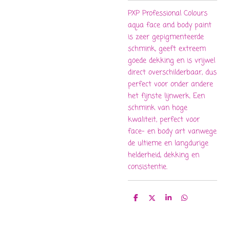
PXP Professional Colours
aqua face and body paint
is zeer gepigmenteerde
schmink, geeft extreem
goede dekking en is vrijwel
direct overschilderbaar, dus
perfect voor onder andere
het fijnste lijnwerk. Een
schmink van hoge
kwaliteit, perfect voor
face- en body art vanwege
de ultieme en langdurige
helderheid, dekking en
consistentie.
D
D
S
D
e
e
h
e
l
e
a
l
e
l
r
e
n
e
n