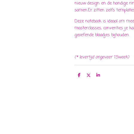
nieuw design en de handige rin
samen.Er zitten zelfs templates
Deze notebook is ideaal om me
masterclasses, conventies je ka
geoefende blaadjes bijhouden.
(* levertijd ongeveer 1.5week)
D
D
S
e
e
h
l
e
a
e
l
r
n
e