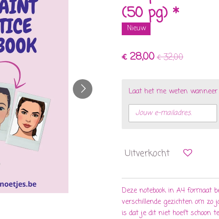
(50 pg) *
Nieuw
€ 28,00
€ 32,00
Laat het me weten wanneer di
Uitverkocht
Deze notebook in A4 formaat be
verschillende gezichten om zo 
is dat je dit niet hoeft schoon