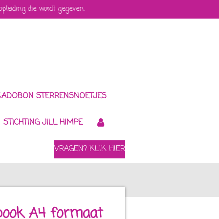
 opleiding die wordt gegeven.
KADOBON STERRENSNOETJES
STICHTING JILL HIMPE
VRAGEN? KLIK HIER
book A4 formaat