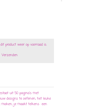
t product weer op voorraad is.
Verzenden
staat uit 50 pagina's met
jouw designs te oefenen, het leuke
 te maken, je maakt telkens een