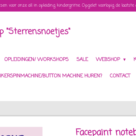
tsen voor onze all in opleiding kindergrime. Opgelet voorlopig de laatste
 "Sterrensnoetjes"
OPLEIDINGEN/ WORKSHOPS
SALE
WEBSHOP
IKERSPINMACHINE/BUTTON MACHINE HUREN?
CONTACT
Facepaint note