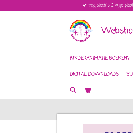
nog slechts 2 vrije plaa
Ga
direct
naar
de
Webshop
hoofdinhoud
KINDERANIMATIE BOEKEN?
DIGITAL DOWNLOADS
SU