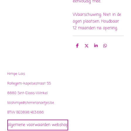
eenvoudig mee.
Waarschuwing: Niet in de
ogen plaatsen. Houdbaar
12 maanden na opening.
D
D
S
D
e
e
h
e
l
e
a
l
e
l
r
e
n
e
n
Himpe Lois
Rollegem-kapelsestraat 55
8880 Sint-Eloois-Winkel
loishimpe@sterrensnoetjes.be
BTW BE0898.463.686
algemene voorwaarden webshop