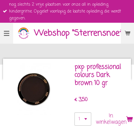
nog slechts 2 vrije plaatsen voor onze all in opleiding
Ga
kindergrime. Opgelet voorlopig de laatste opleiding die wordt
direct
gegeven.
naar
de
Webshop "Sterrensnoetjes
hoofdinhoud
pxp professional
colours Dark
brown 10 gr
€ 3,50
In
winkelwagen