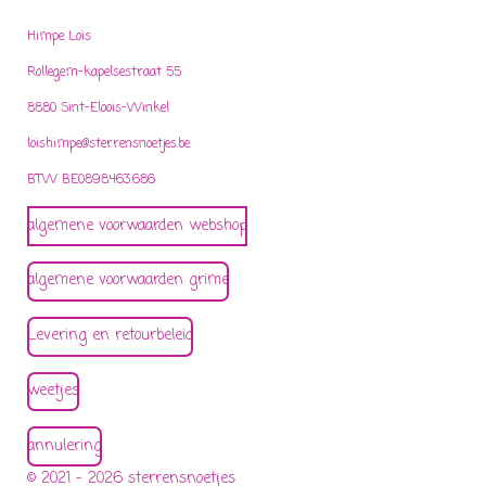
Himpe Lois
Rollegem-kapelsestraat 55
8880 Sint-Eloois-Winkel
loishimpe@sterrensnoetjes.be
BTW BE0898.463.686
algemene voorwaarden webshop
algemene voorwaarden grime
Levering en retourbeleid
weetjes
annulering
© 2021 - 2026 sterrensnoetjes