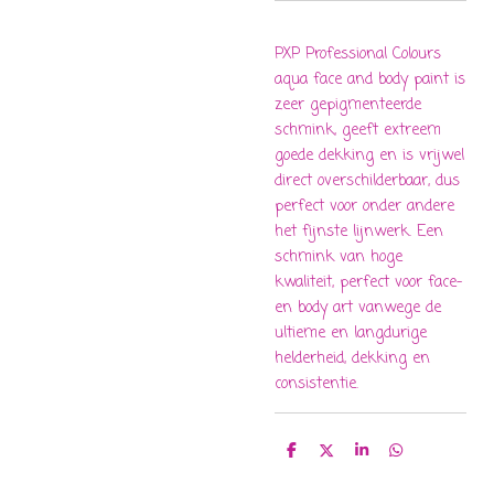
PXP Professional Colours
aqua face and body paint is
zeer gepigmenteerde
schmink, geeft extreem
goede dekking en is vrijwel
direct overschilderbaar, dus
perfect voor onder andere
het fijnste lijnwerk. Een
schmink van hoge
kwaliteit, perfect voor face-
en body art vanwege de
ultieme en langdurige
helderheid, dekking en
consistentie.
D
D
S
D
e
e
h
e
l
e
a
l