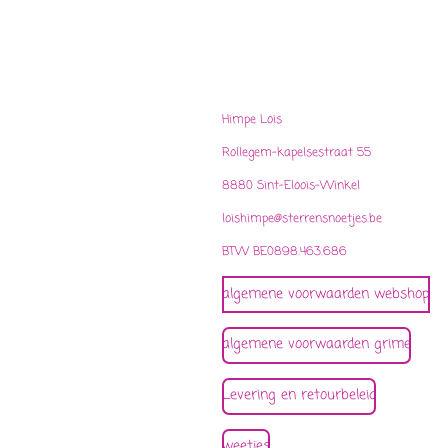
Himpe Lois
Rollegem-kapelsestraat 55
8880 Sint-Eloois-Winkel
loishimpe@sterrensnoetjes.be
BTW BE0898.463.686
algemene voorwaarden webshop
algemene voorwaarden grime
Levering en retourbeleid
weetjes