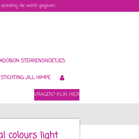
 opleiding die wordt gegeven.
ADOBON STERRENSNOETJES
STICHTING JILL HIMPE
VRAGEN? KLIK HIER
l colours light