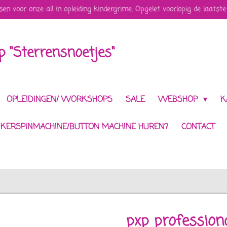
sen voor onze all in opleiding kindergrime. Opgelet voorlopig de laatste
 "Sterrensnoetjes"
OPLEIDINGEN/ WORKSHOPS
SALE
WEBSHOP
K
IKERSPINMACHINE/BUTTON MACHINE HUREN?
CONTACT
pxp professiona