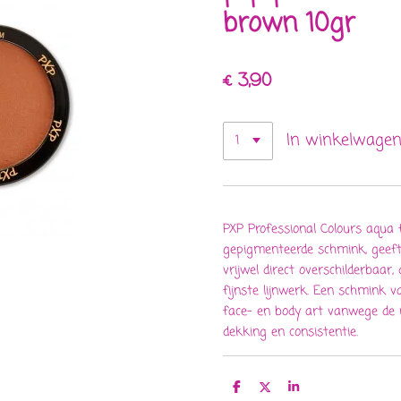
brown 10gr
€ 3,90
In winkelwage
PXP Professional Colours aqua 
gepigmenteerde schmink, geeft
vrijwel direct overschilderbaar
fijnste lijnwerk. Een schmink v
face- en body art vanwege de u
dekking en consistentie.
D
D
S