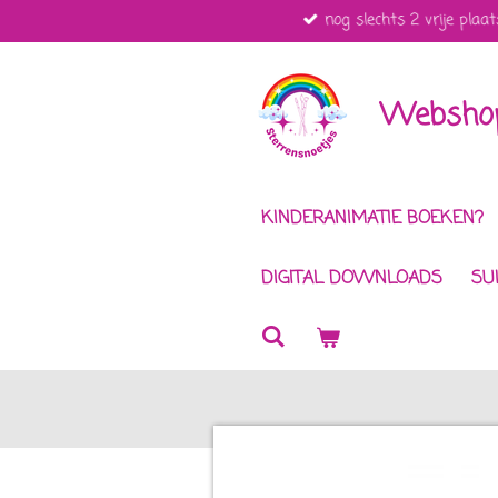
nog slechts 2 vrije plaat
Ga
direct
naar
de
Webshop
hoofdinhoud
KINDERANIMATIE BOEKEN?
DIGITAL DOWNLOADS
SU