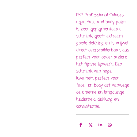
PXP Professional Colours
aqua face and body paint
is zeer gepigmenteerde
schmink, geeft extreem
goede dekking en is vrijwel
direct overschilderbaar, dus
perfect voor onder andere
het fijnste lijnwerk. Een
schmink van hoge
kwaliteit, perfect voor
face- en body art vanwege
de ultieme en langdurige
helderheid, dekking en
consistentie.
D
D
S
D
e
e
h
e
l
e
a
l