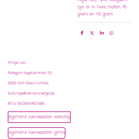
Aqua Face- and Bodypaint
zijn er in twee maten: 16
gram en 45 gram.
D
D
S
D
e
e
h
e
l
e
a
l
e
l
r
e
n
e
n
Himpe Lois
Rollegem-kapelsestraat 55
8880 Sint-Eloois-Winkel
loishimpe@sterrensnoetjes.be
BTW BE0898.463.686
algemene voorwaarden webshop
algemene voorwaarden grime